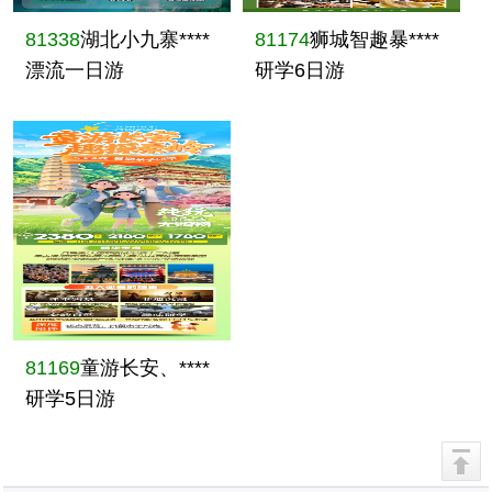
81338
湖北小九寨****
81174
狮城智趣暴****
漂流一日游
研学6日游
81169
童游长安、****
研学5日游