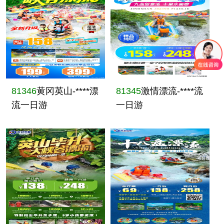
81346
黄冈英山-****漂
81345
激情漂流-****流
流一日游
一日游