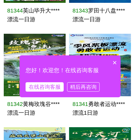
81344
英山毕升大****
81343
罗田十八盘****
漂流一日游
漂流一日游
×
您好！欢迎您！在线咨询客服
在线咨询客服
稍后再咨询
81342
黄梅玫塊谷****
81341
勇敢者运动****
漂流一日游
漂流1日游