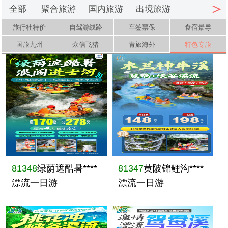
全部
聚合旅游
国内旅游
出境旅游
旅行社特价
自驾游线路
车签票保
食宿景导
国旅九州
众信飞猪
青旅海外
特色专旅
81348
绿荫遮酷暑****
81347
黄陂锦鲤沟****
漂流一日游
漂流一日游