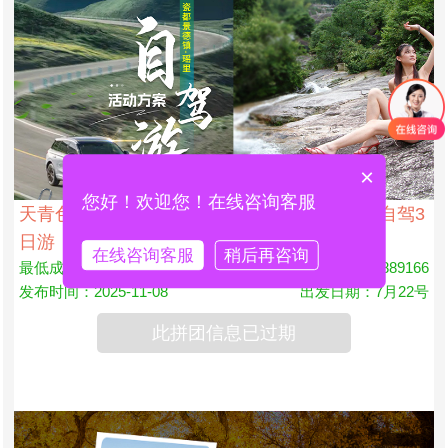
×
您好！欢迎您！在线咨询客服
天青色等烟雨，江南的瑶里古镇、瓷都景德镇自驾3
日游
在线咨询客服
稍后再咨询
最低成团人数：
80人
联系方式：
81889166
发布时间：
2025-11-08
出发日期：
7月22号
此拼团信息已过期