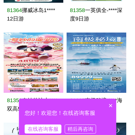
81364
挪威冰岛1****
81358
一英俱全-****深
12日游
度9日游
81353
奇妙的迪士****
81337
南极秘境-****海
×
双高5日游
18日游
您好！欢迎您！在线咨询客服
在线咨询客服
稍后再咨询