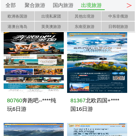
全部
聚合旅游
国内旅游
出境旅游
欧洲各国游
出境私家团
其他出境游
中东非俄游
港澳台海岛
英美澳旅游
东南亚旅游
日韩朝旅游
80760
奔跑吧--****纯
81367
北欧四国+****
玩6日游
国16日游