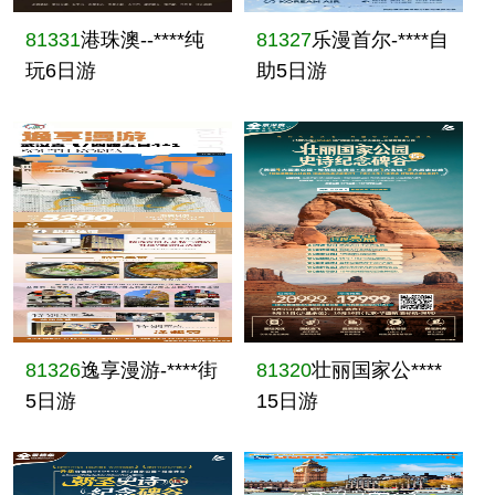
81331
港珠澳--****纯
81327
乐漫首尔-****自
玩6日游
助5日游
81326
逸享漫游-****街
81320
壮丽国家公****
5日游
15日游