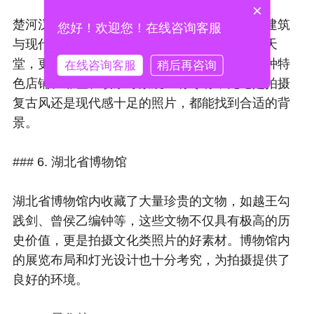
×
楚河汉街以民国建筑风格为特色，古色古香的建筑
您好！欢迎您！在线咨询客服
与现代商业元素完美融合。这里不仅是购物的天
堂，更是拍照的绝佳地点。从街头到街尾，各种特
在线咨询客服
稍后再咨询
色店铺、雕塑、喷泉等景观应有尽有，无论是拍摄
复古风还是现代感十足的照片，都能找到合适的背
景。
### 6. 湖北省博物馆
湖北省博物馆内收藏了大量珍贵的文物，如越王勾
践剑、曾侯乙编钟等，这些文物不仅具有极高的历
史价值，更是拍摄文化类照片的好素材。博物馆内
的展览布局和灯光设计也十分考究，为拍摄提供了
良好的环境。