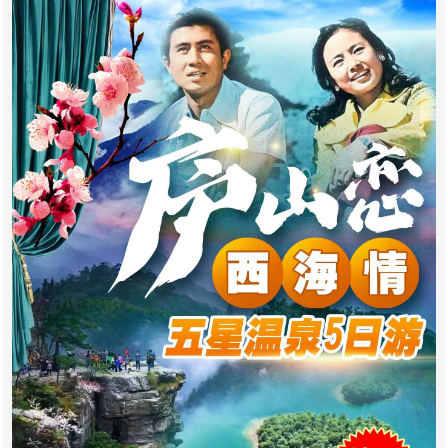
点这里,与国旅客服聊一聊旅游,交个旅朋友!