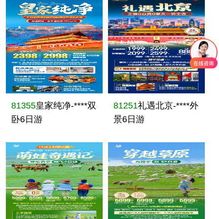
81355
皇家纯净-****双
81251
礼遇北京-****外
卧6日游
景6日游