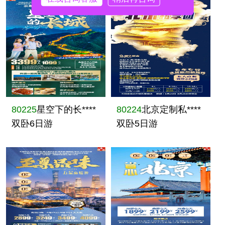
80225
星空下的长****
80224
北京定制私****
双卧6日游
双卧5日游