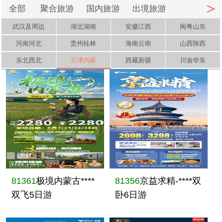
全部
聚合旅游
国内旅游
出境旅游
武汉及周边
湖北湖南
安徽江西
闽粤山东
河南河北
贵州桂林
海南云南
山西陕西
东北西北
京津内蒙
西藏新疆
川渝华东
81361
极境内蒙古****
81356
京益求精-****双
双飞5日游
卧6日游