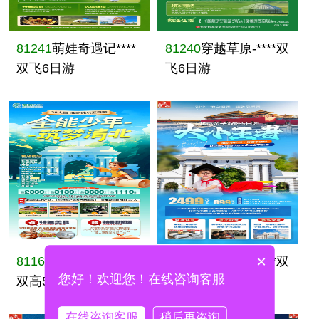
81241
萌娃奇遇记****
81240
穿越草原-****双
双飞6日游
飞6日游
×
81162
全能少年、****
80226
大小王者-****双
您好！欢迎您！在线咨询客服
双高5日游
卧5日游
在线咨询客服
稍后再咨询