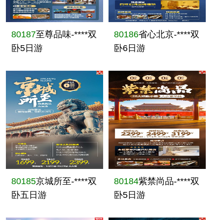
80187
至尊品味-****双
80186
省心北京-****双
卧5日游
卧6日游
80185
京城所至-****双
80184
紫禁尚品-****双
卧五日游
卧5日游