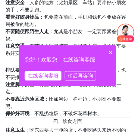
注意安全
：人多的地方（比如景区、车站）要牵好小朋友
的手，不要乱跑。
看管好随身物品
：包要背在前面，手机和钱包不要放在容
易被偷的地方。
不要随便跟陌生人走
：尤其是小朋友，一定要跟紧爸爸妈
妈。
注意交通
：春节路上容易堵车，要提前出门；坐长途车要
×
系好安全带。
您好！欢迎您！在线咨询客服
三、在景区游玩时
排队要耐心
：春节景区人多，排队很正常，不要插队，也
在线咨询客服
稍后再咨询
不要推挤。
注意脚下安全
：有些地方台阶多、地面滑，走路要慢一
点。
不要靠近危险区域
：比如河边、栏杆边，小朋友不要攀
爬。
保护好环境
：不乱扔垃圾，不破坏花草树木。
四、饮食方面
注意卫生
：吃东西要去干净的店，不要吃路边来历不明的