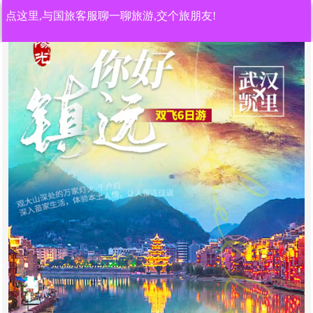
点这里,与国旅客服聊一聊旅游,交个旅朋友!