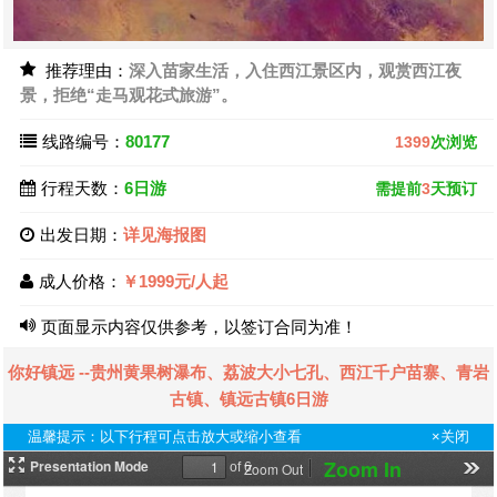
推荐理由：
深入苗家生活，入住西江景区内，观赏西江夜
景，拒绝“走马观花式旅游”。
线路编号：
80177
1399
次浏览
行程天数：
6日游
需提前
3
天预订
出发日期：
详见海报图
成人价格：
￥1999元/人起
页面显示内容仅供参考，以签订合同为准！
你好镇远 --贵州黄果树瀑布、荔波大小七孔、西江千户苗寨、青岩
古镇、镇远古镇6日游
温馨提示：以下行程可点击放大或缩小查看
×关闭