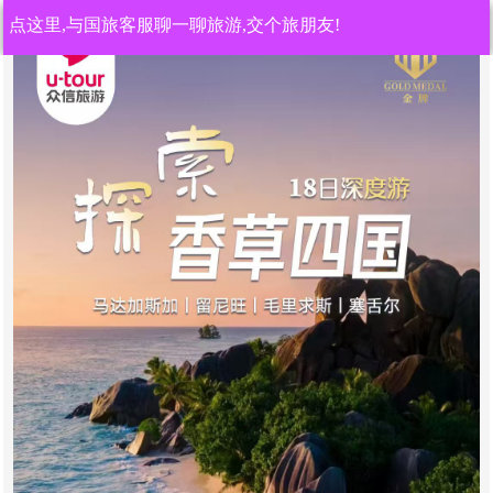
点这里,与国旅客服聊一聊旅游,交个旅朋友!