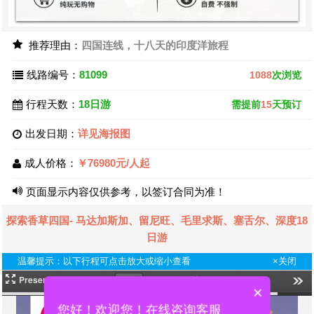
推荐理由：
四国连线，十八天的印度洋旅程
线路编号：
81099
1088
次浏览
行程天数：
18日游
需提前
15
天预订
出发日期：
详见海报图
成人价格：
￥76980元/人起
页面显示内容仅供参考，以签订合同为准！
探索香草四国- 马达加斯加、留尼旺、毛里求斯、塞舌尔、深度18
日游
温馨提示：以下行程可点击放大或缩小查看
×关闭
×
您好！欢迎您！在线咨询客服