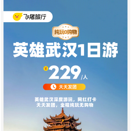
点这里,与国旅客服聊一聊旅游,交个旅朋友!