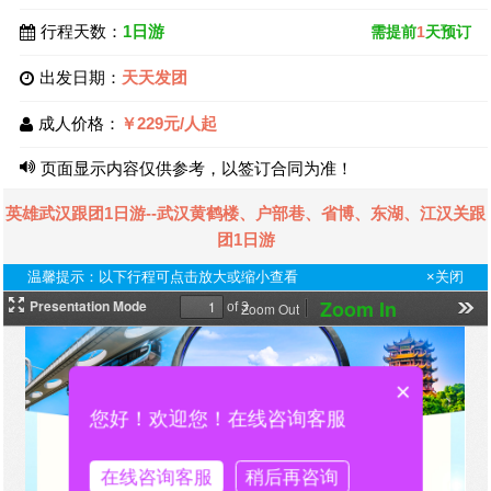
行程天数：
1日游
需提前
1
天预订
出发日期：
天天发团
成人价格：
￥229元/人起
页面显示内容仅供参考，以签订合同为准！
英雄武汉跟团1日游--武汉黄鹤楼、户部巷、省博、东湖、江汉关跟
团1日游
温馨提示：以下行程可点击放大或缩小查看
×关闭
×
您好！欢迎您！在线咨询客服
在线咨询客服
稍后再咨询