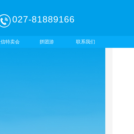
027-81889166
众信特卖会
拼团游
联系我们