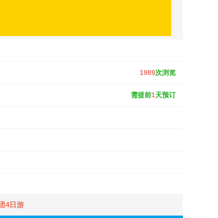
1989
次浏览
需提前
1
天预订
团4日游